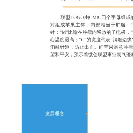
联盟LOGO由CMIC四个字母组成的
对组成苹果主体，内部相当于肿瘤；“
针；“M”比喻在肿瘤内释放的子电极，
心温度最高；“C”的宽度代表“消融边
消融针道，防止出血。红苹果寓意肿
望和平安，预示着微创联盟事业朝气蓬
发展理念