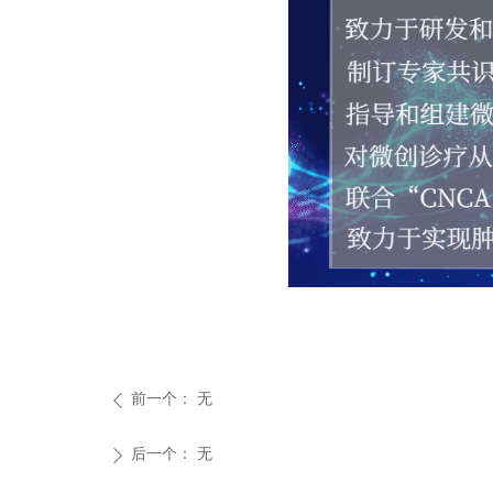
前一个：
无
ꄴ
后一个：
无
ꄲ