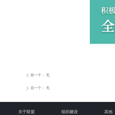
前一个：
无
ꄴ
后一个：
无
ꄲ
关于联盟
组织建设
其他