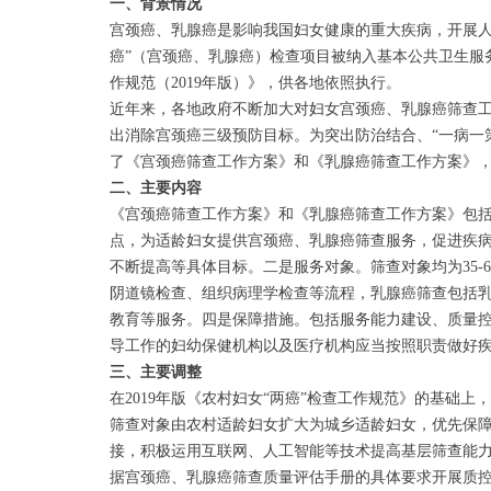
一、背景情况
宫颈癌、乳腺癌是影响我国妇女健康的重大疾病，开展人
癌”（宫颈癌、乳腺癌）检查项目被纳入基本公共卫生服务
作规范（2019年版）》，供各地依照执行。
近年来，各地政府不断加大对妇女宫颈癌、乳腺癌筛查工
出消除宫颈癌三级预防目标。为突出防治结合、“一病一策
了《宫颈癌筛查工作方案》和《乳腺癌筛查工作方案》
二、主要内容
《宫颈癌筛查工作方案》和《乳腺癌筛查工作方案》包
点，为适龄妇女提供宫颈癌、乳腺癌筛查服务，促进疾病
不断提高等具体目标。二是服务对象。筛查对象均为35
阴道镜检查、组织病理学检查等流程，乳腺癌筛查包括
教育等服务。四是保障措施。包括服务能力建设、质量
导工作的妇幼保健机构以及医疗机构应当按照职责做好
三、主要调整
在2019年版《农村妇女“两癌”检查工作规范》的基础
筛查对象由农村适龄妇女扩大为城乡适龄妇女，优先保
接，积极运用互联网、人工智能等技术提高基层筛查能
据宫颈癌、乳腺癌筛查质量评估手册的具体要求开展质